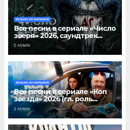
МУЗЫКА ИЗ ФИЛЬМОВ
Все песни в сериале «Число
зверя» 2026, саундтрек
слушать
ADMIN
МУЗЫКА ИЗ ФИЛЬМОВ
Все песни в сериале «Коп
звезда» 2026 (гл. роль
Никита Панфилов),
ADMIN
саундтрек слушать