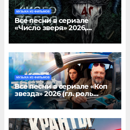
МУЗЫКА ИЗ ФИЛЬМОВ
Все песни в сериале
«Число зверя» 2026,
саундтрек слушать
МУЗЫКА ИЗ ФИЛЬМОВ
Все песни в сериале «Коп
звезда» 2026 (гл. роль
Никита Панфилов),
саундтрек слушать