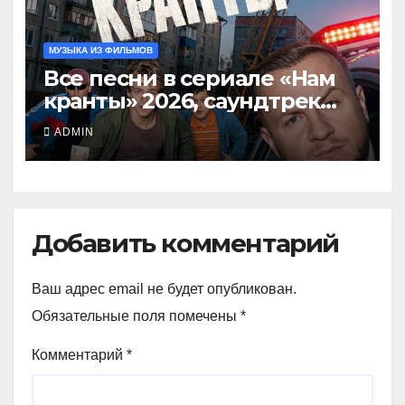
МУЗЫКА ИЗ ФИЛЬМОВ
Все песни в сериале «Нам
кранты» 2026, саундтрек
слушать тут
ADMIN
Добавить комментарий
Ваш адрес email не будет опубликован.
Обязательные поля помечены
*
Комментарий
*