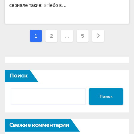
сериале такие: «Небо в…
Пагинация
1
2
…
5
записей
Поиск
Поиск
Свежие комментарии