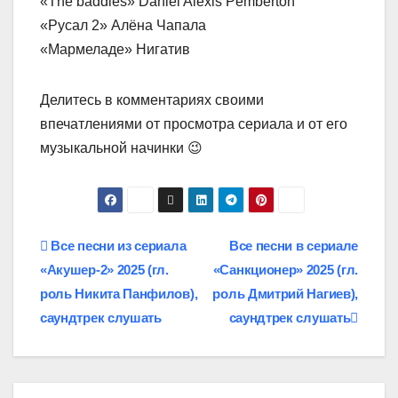
«The baddies» Daniel Alexis Pemberton
«Русал 2» Алёна Чапала
«Мармеладе» Нигатив
Делитесь в комментариях своими
впечатлениями от просмотра сериала и от его
музыкальной начинки 😉
Навигация
Все песни из сериала
Все песни в сериале
«Акушер‑2» 2025 (гл.
«Санкционер» 2025 (гл.
по
роль Никита Панфилов),
роль Дмитрий Нагиев),
записям
саундтрек слушать
саундтрек слушать