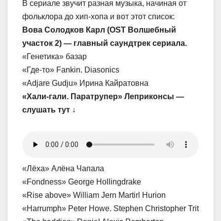
В сериале звучит разная музыка, начиная от
фольклора до хип-хопа и вот этот список:
Вова Солодков Карл (OST Волшебный
участок 2) — главный саундтрек сериала.
«Генетика» базар
«Где-то» Fankin. Diasonics
«Adjare Gudju» Ирина Кайратовна
«Хали-гали. Паратрупер» Леприконсы —
слушать тут ↓
«Лёха» Алёна Чапала
«Fondness» George Hollingdrake
«Rise above» William Jern Martirl Hurion
«Harrumph» Peter Howe. Stephen Christopher Trit