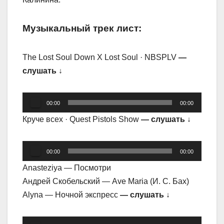
Музыкальный трек лист:
The Lost Soul Down X Lost Soul · NBSPLV
—
слушать ↓
Аудиоплеер
00:00
00:00
Круче всех · Quest Pistols Show
— слушать ↓
Аудиоплеер
00:00
00:00
Anasteziya — Посмотри
Андрей Скобельский — Ave Maria (И. С. Бах)
Alyna — Ночной экспресс
— слушать ↓
Аудиоплеер