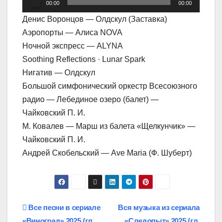
00:00
00:00
Денис Воронцов — Олдскул (Заставка)
Аэропорты — Алиса NOVA
Ночной экспресс — ALYNA
Soothing Reflections · Lunar Spark
Нигатив — Олдскул
Большой симфонический оркестр Всесоюзного
радио — Лебединое озеро (балет) —
Чайковский П. И.
М. Ковалев — Марш из балета «Щелкунчик» —
Чайковский П. И.
Андрей Скобельский — Ave Maria (Ф. Шуберт)
Навигация
Все песни в сериале
Вся музыка из сериала
«Виноград» 2025 (гл.
«Следопыт» 2025 (гл.