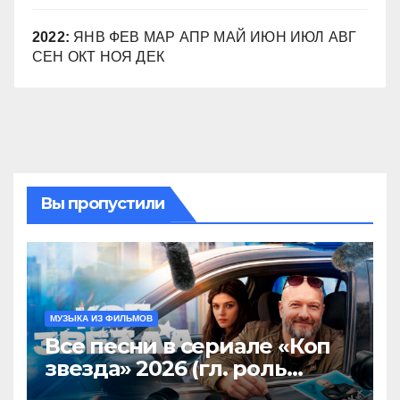
2022
:
ЯНВ
ФЕВ
МАР
АПР
МАЙ
ИЮН
ИЮЛ
АВГ
СЕН
ОКТ
НОЯ
ДЕК
Вы пропустили
МУЗЫКА ИЗ ФИЛЬМОВ
Все песни в сериале «Коп
звезда» 2026 (гл. роль
Никита Панфилов),