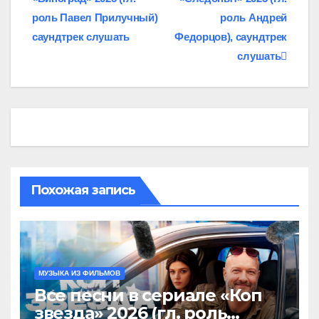
по
роль Павел Прилучный)
роль Андрей
записям
саундтрек слушать
Федорцов), саундтрек
слушать
Похожая запись
МУЗЫКА ИЗ ФИЛЬМОВ
Все песни в сериале «Коп
звезда» 2026 (гл. роль