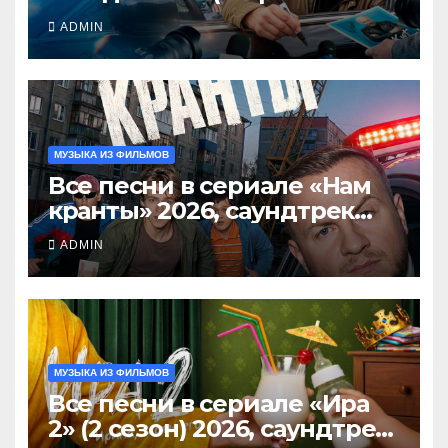
Никита Панфилов),
ADMIN
саундтрек слушать
МУЗЫКА ИЗ ФИЛЬМОВ
Все песни в сериале «Нам
кранты» 2026, саундтрек
слушать тут
ADMIN
МУЗЫКА ИЗ ФИЛЬМОВ
Все песни в сериале «Ира
2» (2 сезон) 2026, саундтрек