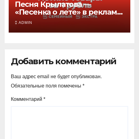
Песня Крылатова —
«Песенка о лете» в рекламе
Магнит — Летние товары
ADMIN
2026, слушать
Добавить комментарий
Ваш адрес email не будет опубликован.
Обязательные поля помечены
*
Комментарий
*