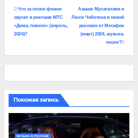
Навигация
Что за песня фоном
Азамат Мусагалиев и
звучит в рекламе МТС
Люся Чеботина в новой
по
«Дима, помоги» (апрель,
рекламе от Мегафон
записям
2024)?
(март) 2024, музыка,
песня?
Похожая запись
МУЗЫКА В РЕКЛАМЕ