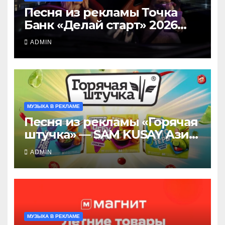
Песня из рекламы Точка
Банк «Делай старт» 2026
(Клава Кока и утконос),
ADMIN
слушать здесь
МУЗЫКА В РЕКЛАМЕ
Песня из рекламы «Горячая
штучка» — SAM KUSAY Азию
на вкус 2026, слушать тут
ADMIN
МУЗЫКА В РЕКЛАМЕ