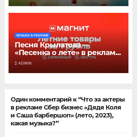
МУЗЫКА В РЕКЛАМЕ
Песня Крылатова —
«Песенка о лете» в рекламе
Магнит — Летние товары
ADMIN
2026, слушать
Один комментарий к “Что за актеры
в рекламе Сбер бизнес «Дядя Коля
и Саша барбершоп» (лето, 2023),
какая музыка?”