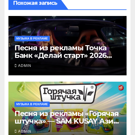
Похожая запись
МУЗЫКА В РЕКЛАМЕ
Песня из рекламы Точка
Банк «Делай старт» 2026
(Клава Кока и утконос),
ADMIN
слушать здесь
МУЗЫКА В РЕКЛАМЕ
Песня из рекламы «Горячая
штучка» — SAM KUSAY Азию
на вкус 2026, слушать тут
ADMIN